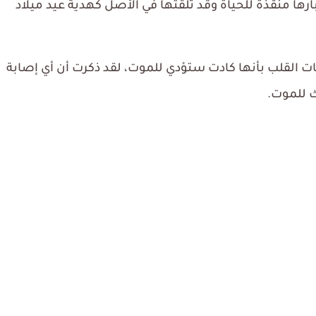
وج Feenstra لساعة Apple Watch باعتبارها منقذة للحياة وقد تلقتها في الأصل كهدية عيد ميلاد
 القلب بأنها كادت ستؤدي للموت، لقد ذكرت أن أي إصابة
ك للموت.