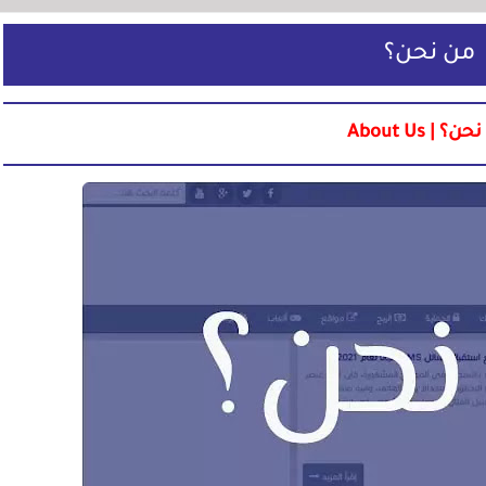
من نحن؟
؟ | About Us