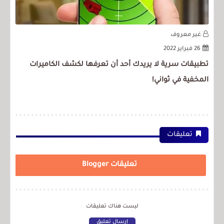
غير معروف
غ
26 فبراير 2022
تطبيقات سرية لا يريدك أحد أن تعرفها لكشف الكاميرات
إلي
المخفية في ثواني!
لعام 2022 + راب
تعليقات
تعليقات Blogger
ليست هناك تعليقات
إرسال تعليق