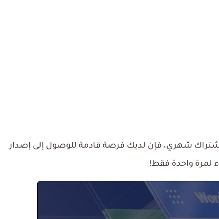
لم تكن تفضل شراء باقة Microsoft 365 باشتراك شهري، فإن لديك فرصة قادمة للوصول إلى إصدار