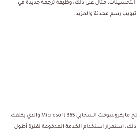
 التحسينات. مثال على ذلك، وظيفة ترجمة جديدة في
رغم كل شيء، يبقى هذا الإصدار خيارًا بديلًا لمنتج مايكروسوفت السحابي Microsoft 365 والذي يكلفك
ع ذلك، استمرار استخدام الخدمة المدفوعة لفترة أطول