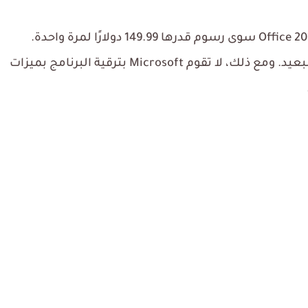
من ناحية أخرى، لا تتضمن النسخة السابقة Office 2019 سوى رسوم قدرها 149.99 دولارًا لمرة واحدة.
لذلك يمكن أن يمثل صفقة رابحة على المدى البعيد. ومع ذلك، لا تقوم Microsoft بترقية البرنامج بميزات