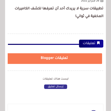
26 فبراير 2022
تطبيقات سرية لا يريدك أحد أن تعرفها لكشف الكاميرات
إلي
المخفية في ثواني!
لعام 2022 + راب
تعليقات
تعليقات Blogger
ليست هناك تعليقات
إرسال تعليق